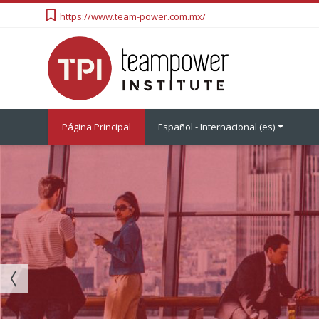
Salta
https://www.team-power.com.mx/
al
contenido
principal
Página Principal
Español - Internacional ‎(es)‎